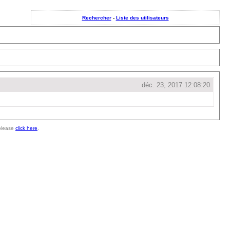
Rechercher
-
Liste des utilisateurs
déc. 23, 2017 12:08:20
 please
click here
.