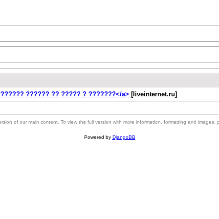
l">??????? ?????? ?? ????? ? ???????</a>
[liveinternet.ru]
 version of our main content. To view the full version with more information, formatting and images,
Powered by
DjangoBB