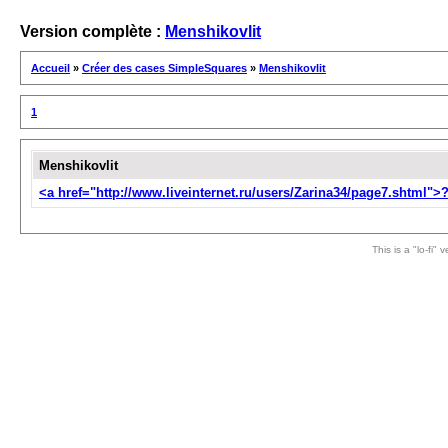
Version complète :
Menshikovlit
Accueil
»
Créer des cases SimpleSquares
»
Menshikovlit
1
Menshikovlit
<a href="http://www.liveinternet.ru/users/Zarina34/page7.shtm
This is a "lo-fi"