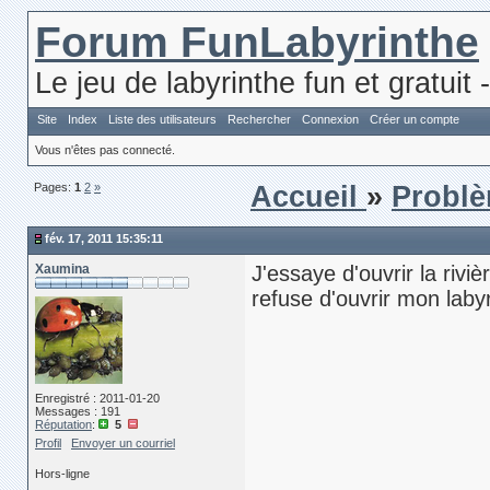
Forum FunLabyrinthe
Le jeu de labyrinthe fun et gratuit 
Site
Index
Liste des utilisateurs
Rechercher
Connexion
Créer un compte
Vous n'êtes pas connecté.
Pages:
1
2
»
Accueil
»
Problè
fév. 17, 2011 15:35:11
Xaumina
J'essaye d'ouvrir la rivi
refuse d'ouvrir mon labyr
Enregistré : 2011-01-20
Messages : 191
Réputation
:
5
Profil
Envoyer un courriel
Hors-ligne