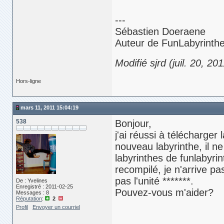
---
Sébastien Doeraene
Auteur de FunLabyrinth
Modifié sjrd (juil. 20, 20
Hors-ligne
mars 11, 2011 15:04:19
538
Bonjour,
j'ai réussi à télécharger
nouveau labyrinthe, il n
labyrinthes de funlabyri
recompilé, je n'arrive pa
pas l'unité *******.
De : Yvelines
Enregistré : 2011-02-25
Pouvez-vous m'aider?
Messages : 8
Réputation
:
2
Profil
Envoyer un courriel