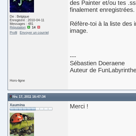
des Painter et/ou tes .ss
finalement enregistrées.
De : Belgique
Enregistré : 2010-04-11
Réfère-toi à la liste des
Messages : 481
Réputation
:
14
image.
Profil
Envoyer un courriel
---
Sébastien Doeraene
Auteur de FunLabyrinth
Hors-ligne
fév. 17, 2011 16:47:34
Xaumina
Merci !