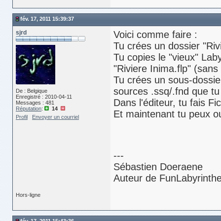
fév. 17, 2011 15:39:37
sjrd
Voici comme faire :
Tu crées un dossier "Riv
Tu copies le "vieux" Lab
"Riviere Inima.flp" (sans
Tu crées un sous-dossier
sources .ssq/.fnd que tu 
De : Belgique
Enregistré : 2010-04-11
Dans l'éditeur, tu fais Fi
Messages : 481
Réputation
:
14
Et maintenant tu peux ou
Profil
Envoyer un courriel
---
Sébastien Doeraene
Auteur de FunLabyrinth
Hors-ligne