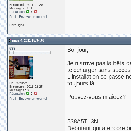
Enregistré : 2011-01-20
Messages : 191
Réputation
:
5
Profil
Envoyer un courriel
Hors-ligne
mars 4, 2011 15:34:06
538
Bonjour,
Je n'arrive pas la bêta 
télécharger sans succès
L'installation se passe 
toujours là.
De : Yvelines
Enregistré : 2011-02-25
Messages : 8
Réputation
:
2
Pouvez-vous m'aidez?
Profil
Envoyer un courriel
538A5T13N
Débutant qui a encore b