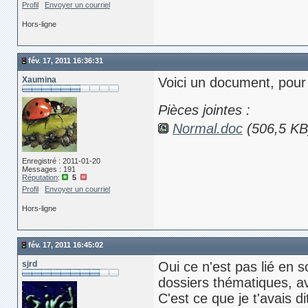
Profil
Envoyer un courriel
Hors-ligne
fév. 17, 2011 16:36:31
Xaumina
Voici un document, pour 
Pièces jointes :
Normal.doc
(506,5 KB
Enregistré : 2011-01-20
Messages : 191
Réputation
:
5
Profil
Envoyer un courriel
Hors-ligne
fév. 17, 2011 16:45:02
sjrd
Oui ce n'est pas lié en s
dossiers thématiques, av
C'est ce que je t'avais di