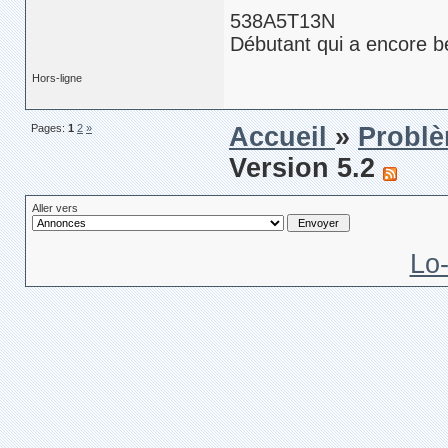
538A5T13N
Débutant qui a encore b
Hors-ligne
Pages:
1
2
»
Accueil
»
Problè
Version 5.2
Aller vers
Lo-