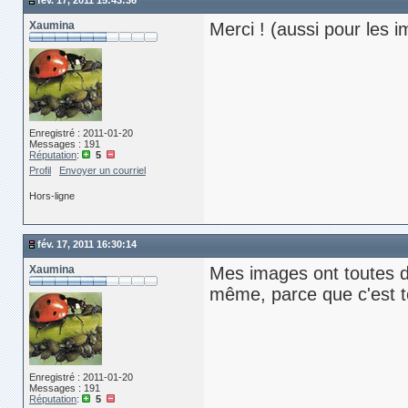
fév. 17, 2011 15:43:36
Xaumina
Merci ! (aussi pour les
Enregistré : 2011-01-20
Messages : 191
Réputation
:
5
Profil
Envoyer un courriel
Hors-ligne
fév. 17, 2011 16:30:14
Xaumina
Mes images ont toutes di
même, parce que c'est 
Enregistré : 2011-01-20
Messages : 191
Réputation
:
5