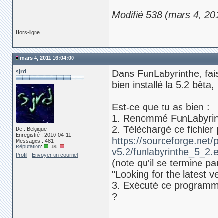
Modifié 538 (mars 4, 20
Hors-ligne
mars 4, 2011 16:04:00
sjrd
Dans FunLabyrinthe, fais 
bien installé la 5.2 bêta, 
Est-ce que tu as bien :
1. Renommé FunLabyrin
2. Téléchargé ce fichier
De : Belgique
Enregistré : 2010-04-11
https://sourceforge.net/
Messages : 481
Réputation
:
14
v5.2/funlabyrinthe_5_2.
Profil
Envoyer un courriel
(note qu'il se termine p
"Looking for the latest v
3. Exécuté ce programme 
?