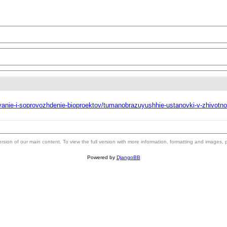
rovanie-i-soprovozhdenie-bioproektov/tumanobrazuyushhie-ustanovki-v-zhivotn
 version of our main content. To view the full version with more information, formatting and images,
Powered by
DjangoBB