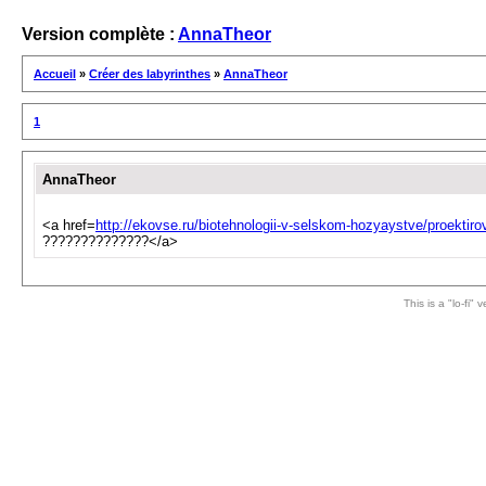
Version complète :
AnnaTheor
Accueil
»
Créer des labyrinthes
»
AnnaTheor
1
AnnaTheor
<a href=
http://ekovse.ru/biotehnologii-v-selskom-hozyaystve/proekti
??????????????</a>
This is a "lo-fi"