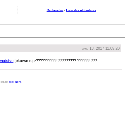
Rechercher
-
Liste des utilisateurs
avr. 13, 2017 11:09:20
ovodstve
[ekovse.ru]>?????????? ????????? ?????? ???
 please
click here
.