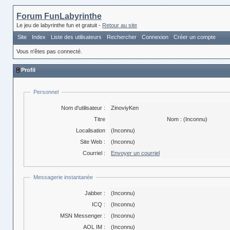
Forum FunLabyrinthe
Le jeu de labyrinthe fun et gratuit -
Retour au site
Site
Index
Liste des utilisateurs
Rechercher
Connexion
Créer un compte
Vous n'êtes pas connecté.
Profil
Personnel
Nom d'utilisateur :
ZinoviyKen
Titre
Nom :
(Inconnu)
Localisation
(Inconnu)
Site Web :
(Inconnu)
Courriel :
Envoyer un courriel
Messagerie instantanée
Jabber :
(Inconnu)
ICQ :
(Inconnu)
MSN Messenger :
(Inconnu)
AOL IM :
(Inconnu)