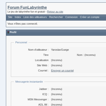
Forum FunLabyrinthe
Le jeu de labyrinthe fun et gratuit -
Retour au site
Site
Index
Liste des utilisateurs
Rechercher
Connexion
Créer un compte
Vous n'êtes pas connecté.
Profil
Personnel
Nom d'utilisateur :
YaroslavGuege
Titre
Nom :
(Inconnu)
Localisation
(Inconnu)
Site Web :
(Inconnu)
Courriel :
Envoyer un courriel
Messagerie instantanée
Jabber :
(Inconnu)
ICQ :
(Inconnu)
MSN Messenger :
(Inconnu)
AOL IM :
(Inconnu)