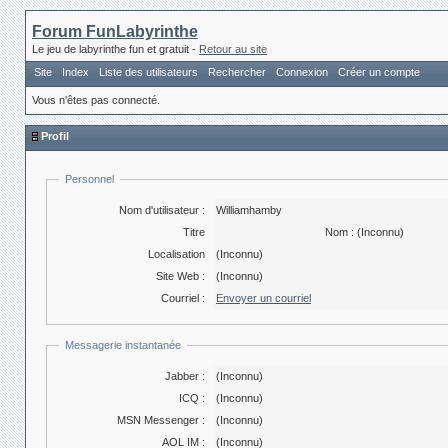
Forum FunLabyrinthe
Le jeu de labyrinthe fun et gratuit -
Retour au site
Site
Index
Liste des utilisateurs
Rechercher
Connexion
Créer un compte
Vous n'êtes pas connecté.
Profil
Personnel
Nom d'utilisateur :
Williamhamby
Titre
Nom :
(Inconnu)
Localisation
(Inconnu)
Site Web :
(Inconnu)
Courriel :
Envoyer un courriel
Messagerie instantanée
Jabber :
(Inconnu)
ICQ :
(Inconnu)
MSN Messenger :
(Inconnu)
AOL IM :
(Inconnu)