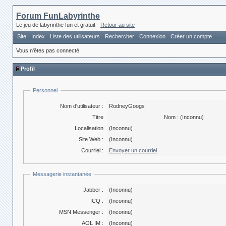
Forum FunLabyrinthe
Le jeu de labyrinthe fun et gratuit -
Retour au site
Site
Index
Liste des utilisateurs
Rechercher
Connexion
Créer un compte
Vous n'êtes pas connecté.
Profil
Personnel
Nom d'utilisateur :
RodneyGoogs
Titre
Nom :
(Inconnu)
Localisation
(Inconnu)
Site Web :
(Inconnu)
Courriel :
Envoyer un courriel
Messagerie instantanée
Jabber :
(Inconnu)
ICQ :
(Inconnu)
MSN Messenger :
(Inconnu)
AOL IM :
(Inconnu)