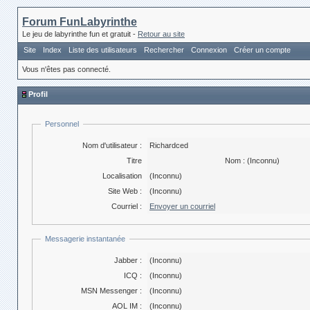
Forum FunLabyrinthe
Le jeu de labyrinthe fun et gratuit -
Retour au site
Site
Index
Liste des utilisateurs
Rechercher
Connexion
Créer un compte
Vous n'êtes pas connecté.
Profil
Personnel
Nom d'utilisateur :
Richardced
Titre
Nom :
(Inconnu)
Localisation
(Inconnu)
Site Web :
(Inconnu)
Courriel :
Envoyer un courriel
Messagerie instantanée
Jabber :
(Inconnu)
ICQ :
(Inconnu)
MSN Messenger :
(Inconnu)
AOL IM :
(Inconnu)