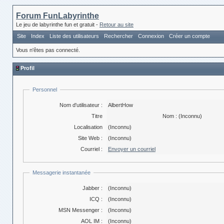
Forum FunLabyrinthe
Le jeu de labyrinthe fun et gratuit -
Retour au site
Site
Index
Liste des utilisateurs
Rechercher
Connexion
Créer un compte
Vous n'êtes pas connecté.
Profil
Personnel
Nom d'utilisateur :
AlbertHow
Titre
Nom :
(Inconnu)
Localisation
(Inconnu)
Site Web :
(Inconnu)
Courriel :
Envoyer un courriel
Messagerie instantanée
Jabber :
(Inconnu)
ICQ :
(Inconnu)
MSN Messenger :
(Inconnu)
AOL IM :
(Inconnu)