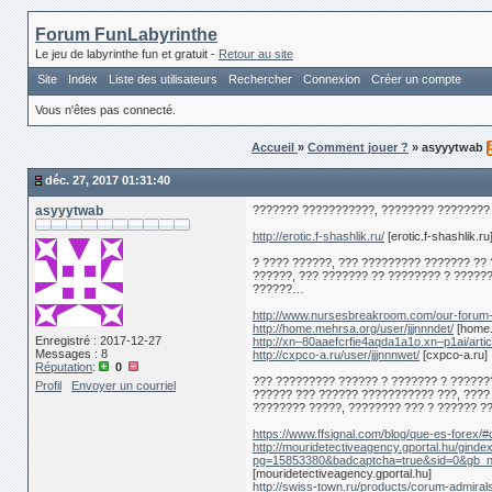
Forum FunLabyrinthe
Le jeu de labyrinthe fun et gratuit -
Retour au site
Site
Index
Liste des utilisateurs
Rechercher
Connexion
Créer un compte
Vous n'êtes pas connecté.
Accueil
»
Comment jouer ?
» asyyytwab
déc. 27, 2017 01:31:40
asyyytwab
??????? ???????????, ???????? ????????
http://erotic.f-shashlik.ru/
[erotic.f-shashlik.ru
? ???? ??????, ??? ????????? ??????? ??
??????, ??? ??????? ?? ???????? ? ??????
??????…
http://www.nursesbreakroom.com/our-forum-
http://home.mehrsa.org/user/jjjnnndet/
[home.
Enregistré : 2017-12-27
http://xn–80aaefcrfie4aqda1a1o.xn–p1ai/art
Messages : 8
http://cxpco-a.ru/user/jjjnnnwet/
[cxpco-a.ru]
Réputation
:
0
??? ????????? ?????? ? ??????? ? ??????
Profil
Envoyer un courriel
?????? ??? ?????? ??????????? ???, ????
???????? ?????, ???????? ??? ? ?????? ?
https://www.ffsignal.com/blog/que-es-forex
http://mouridetectiveagency.gportal.hu/ginde
pg=15853380&badcaptcha=true&sid
[mouridetectiveagency.gportal.hu]
http://swiss-town.ru/products/corum-admi