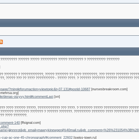
 ????????? ?????? ????? ????????? ????? ???????? ? ?????????? ???????
]
 ?? ??????? ? ????????????, ????? ??????? ?? ???? ????????, ??? ????? ??????? ????
??, ????? ??? ?? ???? ?????????? - ????? ????. ? ?????? ??????? ?????? ???????? ???
page/?mingleforumaction=viewtopic&t=37.131#postid-10687
[nursesbreakroom.com]
mehrsa.org]
icle/denas-otzyvy.html#commentLast
[xn]
??? ???? ?????? ?????, ???????????? ??? ????. ? ??????? ????? ????????????? ?????
 ??????? ???????? ??????? ? ?????? ???????. ????????? ??????? ???? ????????? ? ??
??? ???? ???????.
/#comment-140
[ffsignal.com]
x.php?
=0&gb_name=jjjnnnrot&gb_email=mawrykinewgenij%40mail.ru&gb_comme
rals-cup-ac-one-45-chronograph/#comment_22602
[swiss-town.ru]