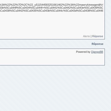
last%22%3A%22%22%7D%2C%22_u511544583251661462%22%3A%22mawrykinewgeni
3b%5Cu044f%5Cu0434%5Cu044f+%5Cu0441%5Cu0442%5Cu043e%5Cu0439%5Cu043a
Cu0438%5Cu0442%5Cu0435%5Cu043b%5Cu044c%5Cu043d%5Cu0438%5Cu0446%5Cu
Alerte
|
Réponse
Réponse
Powered by
DjangoBB