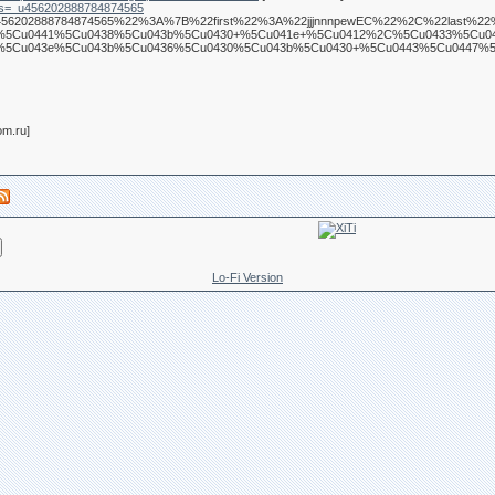
ors=_u456202888784874565
22_u456202888784874565%22%3A%7B%22first%22%3A%22jjjnnnpewEC%22%2C%22
%5Cu0441%5Cu0438%5Cu043b%5Cu0430+%5Cu041e+%5Cu0412%2C%5Cu0433%5Cu04
%5Cu043e%5Cu043b%5Cu0436%5Cu0430%5Cu043b%5Cu0430+%5Cu0443%5Cu0447%5
om.ru]
Lo-Fi Version