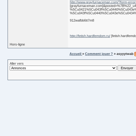
http://www.grayfurnaceman.com/?form-err
[grayfurnaceman.com]&posted=%7B%
%5Cu0421%5Cu043f%5Cu0440%5Cu043e
%5Cu043f%5Cu0440%5Cu043e%5Cu0434
912wafbb6tt7m8
http://fetish.hardfemdom.ru/
[fetish.hardfemd
Hors-ligne
Accueil
»
Comment jouer ?
» asyyytwab
Aller vers