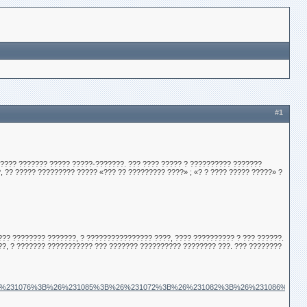
#1
????? ??????? ????? ?????-???????. ??? ???? ????? ? ?????????? ???????
, ?? ????? ????????? ????? «??? ?? ????????? ????» ; «? ? ???? ????? ?????» ?
??? ???????? ???????, ? ???????????????? ????, ???? ?????????? ? ??? ??????.
??, ? ??????? ??????????? ??? ??????? ?????????? ???????? ???. ??? ????????
nt=%26%231054%3B%26%231076%3B%26%231085%3B%26%231072%3B%26%231082