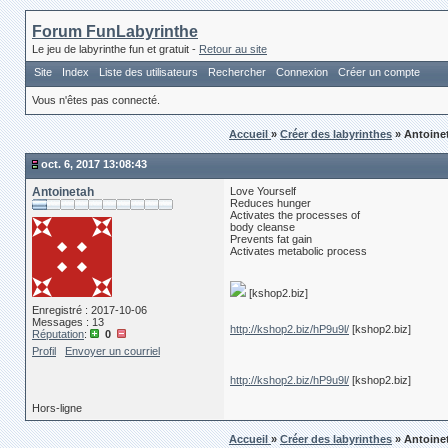
Forum FunLabyrinthe
Le jeu de labyrinthe fun et gratuit -
Retour au site
Site
Index
Liste des utilisateurs
Rechercher
Connexion
Créer un compte
Vous n'êtes pas connecté.
Accueil
»
Créer des labyrinthes
» Antoin
oct. 6, 2017 13:08:43
Antoinetah
Love Yourself
Reduces hunger
Activates the processes of
body cleanse
Prevents fat gain
Activates metabolic process
[kshop2.biz]
Enregistré : 2017-10-06
Messages : 13
http://kshop2.biz/hP9u9l/
[kshop2.biz]
Réputation
:
0
Profil
Envoyer un courriel
http://kshop2.biz/hP9u9l/
[kshop2.biz]
Hors-ligne
Accueil
»
Créer des labyrinthes
» Antoin