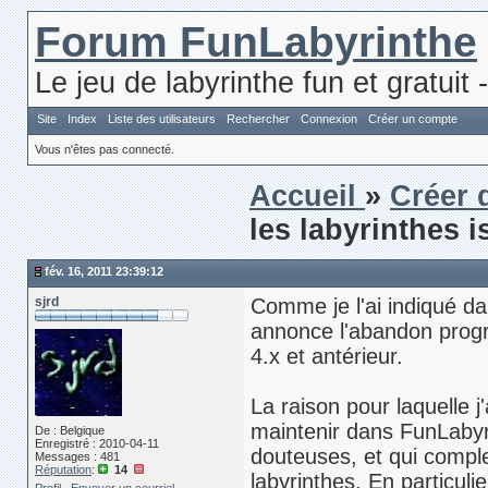
Forum FunLabyrinthe
Le jeu de labyrinthe fun et gratuit 
Site
Index
Liste des utilisateurs
Rechercher
Connexion
Créer un compte
Vous n'êtes pas connecté.
Accueil
»
Créer 
les labyrinthes 
fév. 16, 2011 23:39:12
sjrd
Comme je l'ai indiqué da
annonce l'abandon progr
4.x et antérieur.
La raison pour laquelle j
maintenir dans FunLabyr
De : Belgique
Enregistré : 2010-04-11
douteuses, et qui comple
Messages : 481
Réputation
:
14
labyrinthes. En particuli