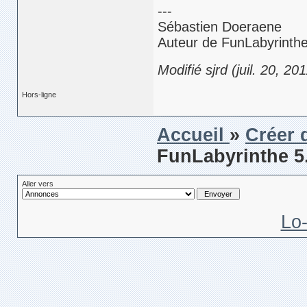
---
Sébastien Doeraene
Auteur de FunLabyrinth
Modifié sjrd (juil. 20, 20
Hors-ligne
Accueil
»
Créer 
FunLabyrinthe 5.
Aller vers
Lo-