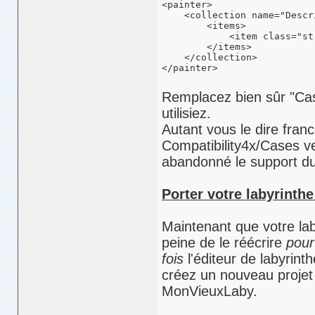
<painter>

    <collection name="Descri
        <items>

            <item class="st
        </items>

    </collection>

</painter>
Remplacez bien sûr "Cas
utilisiez.
Autant vous le dire fran
Compatibility4x/Cases ve
abandonné le support du 
Porter votre labyrinth
Maintenant que votre lab
peine de le réécrire
pour
fois
l'éditeur de labyrint
créez un nouveau projet
MonVieuxLaby.