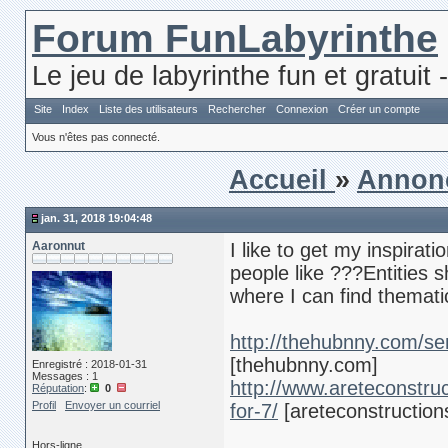
Forum FunLabyrinthe
Le jeu de labyrinthe fun et gratuit 
Site
Index
Liste des utilisateurs
Rechercher
Connexion
Créer un compte
Vous n'êtes pas connecté.
Accueil
»
Annon
jan. 31, 2018 19:04:48
Aaronnut
I like to get my inspirat
people like ???Entities 
where I can find themati
http://thehubnny.com/sens
[thehubnny.com]
Enregistré : 2018-01-31
Messages : 1
http://www.areteconstruc
Réputation
:
0
Profil
Envoyer un courriel
for-7/
[areteconstruction
Hors-ligne