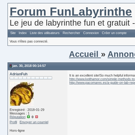
Forum FunLabyrinthe
Le jeu de labyrinthe fun et gratuit 
Site
Index
Liste des utilisateurs
Rechercher
Connexion
Créer un compte
Vous n'êtes pas connecté.
Accueil
»
Annon
jan. 30, 2018 00:14:57
AdrianFuh
It is an excellent site!So much helpful inform
http://www.keithamor.com/simple-methods-to-
http://www.pacomares.es/a-guide-on-lab-repo
Enregistré : 2018-01-29
Messages : 1
Réputation
:
0
Profil
Envoyer un courriel
Hors-ligne