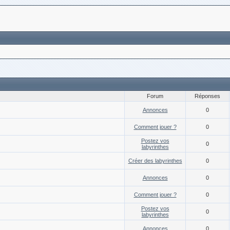
Forum
Réponses
Annonces
0
Comment jouer ?
0
Postez vos
0
labyrinthes
Créer des labyrinthes
0
Annonces
0
Comment jouer ?
0
Postez vos
0
labyrinthes
Annonces
0