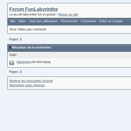
Forum FunLabyrinthe
Le jeu de labyrinthe fun et gratuit -
Retour au site
Site
Index
Liste des utilisateurs
Rechercher
Connexion
Créer un compte
Vous n'êtes pas connecté.
Pages:
1
Résultats de la recherche
Sujet
Aarongug
par Aarongug
Pages:
1
Montrer les messages récents
Messages sans réponse