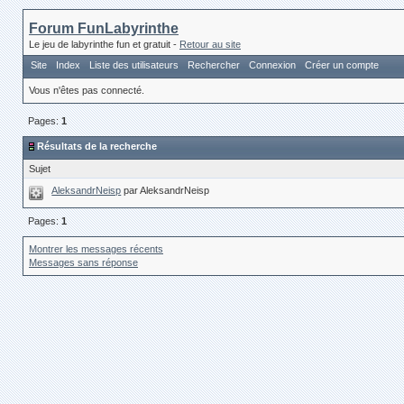
Forum FunLabyrinthe
Le jeu de labyrinthe fun et gratuit -
Retour au site
Site
Index
Liste des utilisateurs
Rechercher
Connexion
Créer un compte
Vous n'êtes pas connecté.
Pages:
1
Résultats de la recherche
Sujet
AleksandrNeisp
par AleksandrNeisp
Pages:
1
Montrer les messages récents
Messages sans réponse