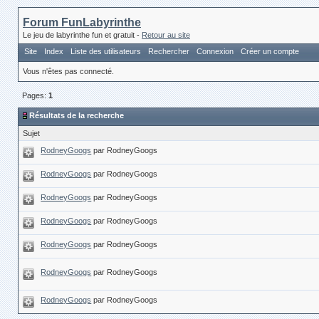
Forum FunLabyrinthe
Le jeu de labyrinthe fun et gratuit -
Retour au site
Site
Index
Liste des utilisateurs
Rechercher
Connexion
Créer un compte
Vous n'êtes pas connecté.
Pages:
1
Résultats de la recherche
Sujet
RodneyGoogs
par RodneyGoogs
RodneyGoogs
par RodneyGoogs
RodneyGoogs
par RodneyGoogs
RodneyGoogs
par RodneyGoogs
RodneyGoogs
par RodneyGoogs
RodneyGoogs
par RodneyGoogs
RodneyGoogs
par RodneyGoogs