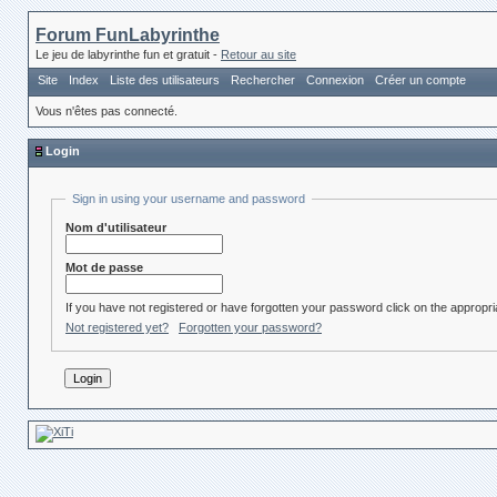
Forum FunLabyrinthe
Le jeu de labyrinthe fun et gratuit -
Retour au site
Site
Index
Liste des utilisateurs
Rechercher
Connexion
Créer un compte
Vous n'êtes pas connecté.
Login
Sign in using your username and password
Nom d'utilisateur
Mot de passe
If you have not registered or have forgotten your password click on the appropria
Not registered yet?
Forgotten your password?