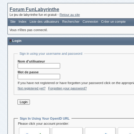
Forum FunLabyrinthe
Le jeu de labyrinthe fun et gratuit -
Retour au site
Site
Index
Liste des utilisateurs
Rechercher
Connexion
Créer un compte
Vous n'êtes pas connecté.
Login
Sign in using your username and password
Nom d'utilisateur
Mot de passe
If you have not registered or have forgotten your password click on the appropria
Not registered yet?
Forgotten your password?
Sign In Using Your OpenID URL
Please click your account provider: