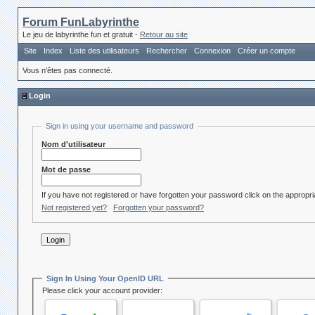
Forum FunLabyrinthe
Le jeu de labyrinthe fun et gratuit -
Retour au site
Site
Index
Liste des utilisateurs
Rechercher
Connexion
Créer un compte
Vous n'êtes pas connecté.
Login
Sign in using your username and password
Nom d'utilisateur
Mot de passe
If you have not registered or have forgotten your password click on the appropria
Not registered yet?
Forgotten your password?
Sign In Using Your OpenID URL
Please click your account provider: