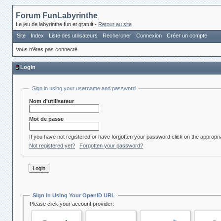
Forum FunLabyrinthe
Le jeu de labyrinthe fun et gratuit -
Retour au site
Site
Index
Liste des utilisateurs
Rechercher
Connexion
Créer un compte
Vous n'êtes pas connecté.
Login
Sign in using your username and password
Nom d'utilisateur
Mot de passe
If you have not registered or have forgotten your password click on the appropria
Not registered yet?
Forgotten your password?
Sign In Using Your OpenID URL
Please click your account provider: