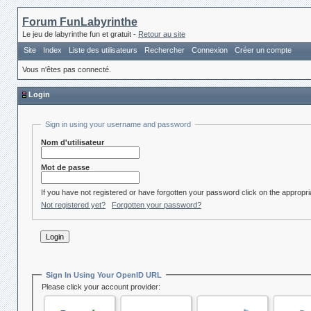
Forum FunLabyrinthe
Le jeu de labyrinthe fun et gratuit -
Retour au site
Site
Index
Liste des utilisateurs
Rechercher
Connexion
Créer un compte
Vous n'êtes pas connecté.
Login
Sign in using your username and password
Nom d'utilisateur
Mot de passe
If you have not registered or have forgotten your password click on the appropria
Not registered yet?
Forgotten your password?
Sign In Using Your OpenID URL
Please click your account provider: