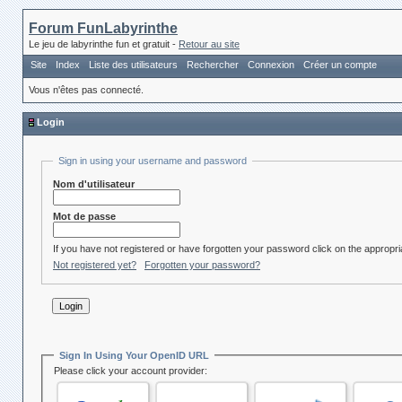
Forum FunLabyrinthe
Le jeu de labyrinthe fun et gratuit -
Retour au site
Site
Index
Liste des utilisateurs
Rechercher
Connexion
Créer un compte
Vous n'êtes pas connecté.
Login
Sign in using your username and password
Nom d'utilisateur
Mot de passe
If you have not registered or have forgotten your password click on the appropria
Not registered yet?
Forgotten your password?
Sign In Using Your OpenID URL
Please click your account provider: