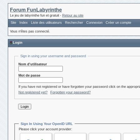
Forum FunLabyrinthe
Le jeu de labyrinthe fun et gratuit -
Retour au site
Site
Index
Liste des utilisateurs
Rechercher
Connexion
Créer un compte
Vous n'êtes pas connecté.
Login
Sign in using your username and password
Nom d'utilisateur
Mot de passe
If you have not registered or have forgotten your password click on the appropria
Not registered yet?
Forgotten your password?
Sign In Using Your OpenID URL
Please click your account provider: