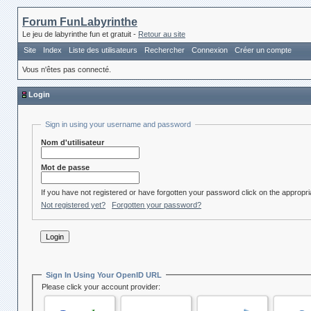
Forum FunLabyrinthe
Le jeu de labyrinthe fun et gratuit -
Retour au site
Site
Index
Liste des utilisateurs
Rechercher
Connexion
Créer un compte
Vous n'êtes pas connecté.
Login
Sign in using your username and password
Nom d'utilisateur
Mot de passe
If you have not registered or have forgotten your password click on the appropria
Not registered yet?
Forgotten your password?
Sign In Using Your OpenID URL
Please click your account provider: