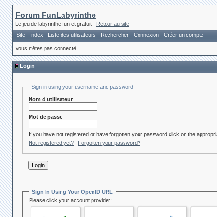
Forum FunLabyrinthe
Le jeu de labyrinthe fun et gratuit -
Retour au site
Site
Index
Liste des utilisateurs
Rechercher
Connexion
Créer un compte
Vous n'êtes pas connecté.
Login
Sign in using your username and password
Nom d'utilisateur
Mot de passe
If you have not registered or have forgotten your password click on the appropria
Not registered yet?
Forgotten your password?
Sign In Using Your OpenID URL
Please click your account provider: