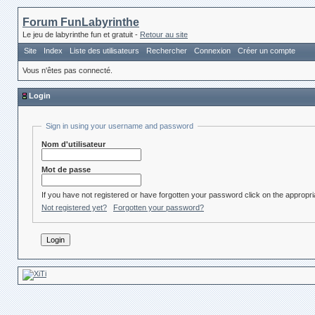
Forum FunLabyrinthe
Le jeu de labyrinthe fun et gratuit -
Retour au site
Site
Index
Liste des utilisateurs
Rechercher
Connexion
Créer un compte
Vous n'êtes pas connecté.
Login
Sign in using your username and password
Nom d'utilisateur
Mot de passe
If you have not registered or have forgotten your password click on the appropria
Not registered yet?
Forgotten your password?