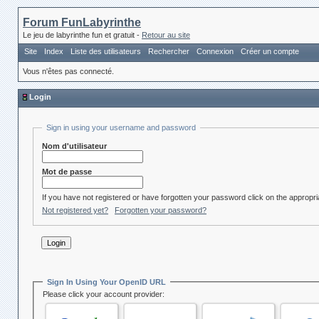
Forum FunLabyrinthe
Le jeu de labyrinthe fun et gratuit -
Retour au site
Site
Index
Liste des utilisateurs
Rechercher
Connexion
Créer un compte
Vous n'êtes pas connecté.
Login
Sign in using your username and password
Nom d'utilisateur
Mot de passe
If you have not registered or have forgotten your password click on the appropria
Not registered yet?
Forgotten your password?
Sign In Using Your OpenID URL
Please click your account provider: