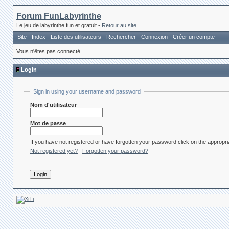
Forum FunLabyrinthe
Le jeu de labyrinthe fun et gratuit -
Retour au site
Site
Index
Liste des utilisateurs
Rechercher
Connexion
Créer un compte
Vous n'êtes pas connecté.
Login
Sign in using your username and password
Nom d'utilisateur
Mot de passe
If you have not registered or have forgotten your password click on the appropria
Not registered yet?
Forgotten your password?