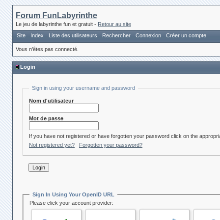
Forum FunLabyrinthe
Le jeu de labyrinthe fun et gratuit -
Retour au site
Site
Index
Liste des utilisateurs
Rechercher
Connexion
Créer un compte
Vous n'êtes pas connecté.
Login
Sign in using your username and password
Nom d'utilisateur
Mot de passe
If you have not registered or have forgotten your password click on the appropria
Not registered yet?
Forgotten your password?
Sign In Using Your OpenID URL
Please click your account provider: