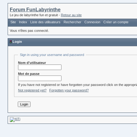
Forum FunLabyrinthe
Le jeu de labyrinthe fun et gratuit -
Retour au site
Site
Index
Liste des utilisateurs
Rechercher
Connexion
Créer un compte
Vous n'êtes pas connecté.
Login
Sign in using your username and password
Nom d'utilisateur
Mot de passe
If you have not registered or have forgotten your password click on the appropria
Not registered yet?
Forgotten your password?