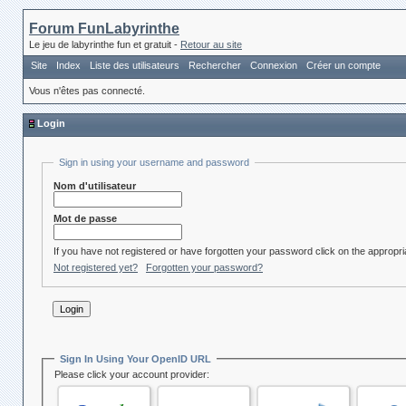
Forum FunLabyrinthe
Le jeu de labyrinthe fun et gratuit -
Retour au site
Site
Index
Liste des utilisateurs
Rechercher
Connexion
Créer un compte
Vous n'êtes pas connecté.
Login
Sign in using your username and password
Nom d'utilisateur
Mot de passe
If you have not registered or have forgotten your password click on the appropria
Not registered yet?
Forgotten your password?
Sign In Using Your OpenID URL
Please click your account provider: