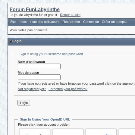
Forum FunLabyrinthe
Le jeu de labyrinthe fun et gratuit -
Retour au site
Site
Index
Liste des utilisateurs
Rechercher
Connexion
Créer un compte
Vous n'êtes pas connecté.
Login
Sign in using your username and password
Nom d'utilisateur
Mot de passe
If you have not registered or have forgotten your password click on the appropria
Not registered yet?
Forgotten your password?
Sign In Using Your OpenID URL
Please click your account provider: