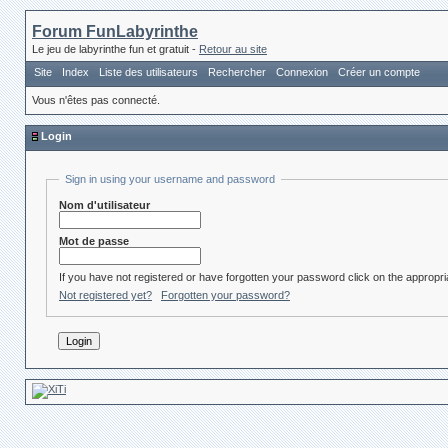
Forum FunLabyrinthe
Le jeu de labyrinthe fun et gratuit -
Retour au site
Site
Index
Liste des utilisateurs
Rechercher
Connexion
Créer un compte
Vous n'êtes pas connecté.
Login
Sign in using your username and password
Nom d'utilisateur
Mot de passe
If you have not registered or have forgotten your password click on the appropria
Not registered yet?
Forgotten your password?