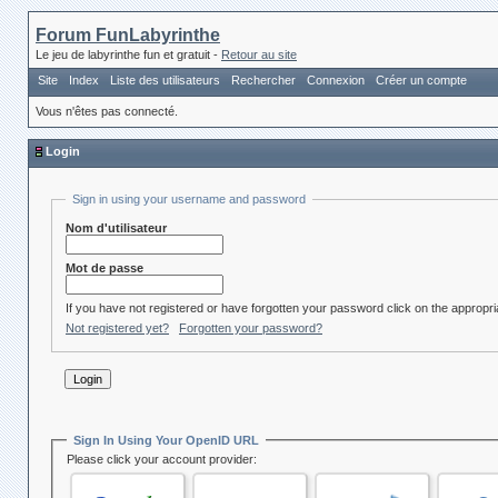
Forum FunLabyrinthe
Le jeu de labyrinthe fun et gratuit -
Retour au site
Site
Index
Liste des utilisateurs
Rechercher
Connexion
Créer un compte
Vous n'êtes pas connecté.
Login
Sign in using your username and password
Nom d'utilisateur
Mot de passe
If you have not registered or have forgotten your password click on the appropria
Not registered yet?
Forgotten your password?
Sign In Using Your OpenID URL
Please click your account provider: