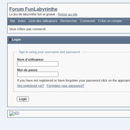
Forum FunLabyrinthe
Le jeu de labyrinthe fun et gratuit -
Retour au site
Site
Index
Liste des utilisateurs
Rechercher
Connexion
Créer un compte
Vous n'êtes pas connecté.
Login
Sign in using your username and password
Nom d'utilisateur
Mot de passe
If you have not registered or have forgotten your password click on the appropria
Not registered yet?
Forgotten your password?